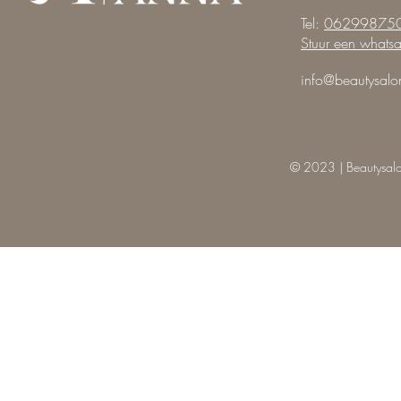
Tel:
06299875
Stuur een whats
info@beautysalo
© 2023 | Beautysal