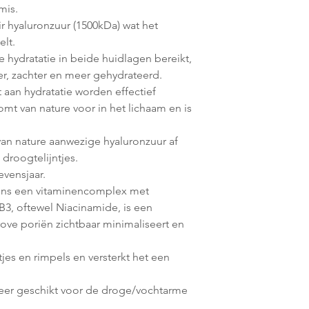
mis.
 hyaluronzuur (1500kDa) wat het
elt.
hydratatie in beide huidlagen bereikt,
r, zachter en meer gehydrateerd.
 aan hydratatie worden effectief
mt van nature voor in het lichaam en is
van nature aanwezige hyaluronzuur af
 droogtelijntjes.
evensjaar.
vens een vitaminencomplex met
B3, oftewel Niacinamide, is een
ove poriën zichtbaar minimaliseert en
ntjes en rimpels en versterkt het een
zeer geschikt voor de droge/vochtarme