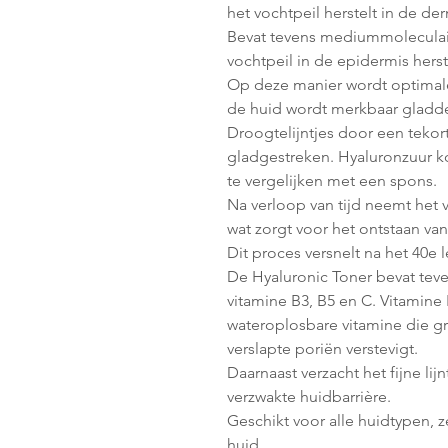
het vochtpeil herstelt in de der
Bevat tevens mediummoleculair
vochtpeil in de epidermis herst
Op deze manier wordt optimale 
de huid wordt merkbaar gladde
Droogtelijntjes door een tekort
gladgestreken. Hyaluronzuur ko
te vergelijken met een spons.
Na verloop van tijd neemt het 
wat zorgt voor het ontstaan van
Dit proces versnelt na het 40e l
De Hyaluronic Toner bevat te
vitamine B3, B5 en C. Vitamine 
wateroplosbare vitamine die gr
verslapte poriën verstevigt.
Daarnaast verzacht het fijne lij
verzwakte huidbarrière.
Geschikt voor alle huidtypen, 
huid.