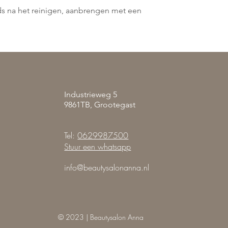
ds na het reinigen, aanbrengen met een
Industrieweg 5
9861TB, Grootegast
Tel:
0629987500
Stuur een whatsapp
info@beautysalonanna.nl
© 2023 | Beautysalon Anna