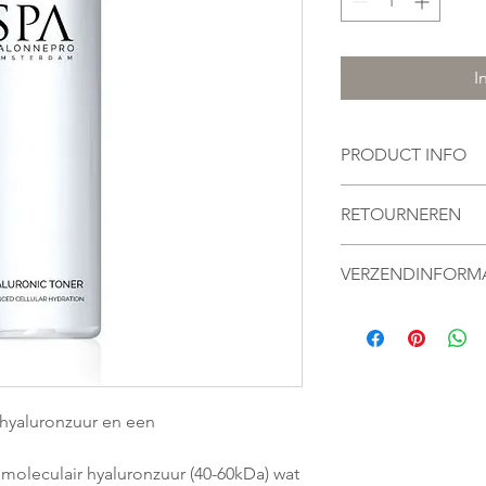
I
PRODUCT INFO
De verpakking heeft 
RETOURNEREN
Moeten we dit nog in
VERZENDINFORMA
I'm a shipping policy
information about y
and cost. Providing s
your shipping policy 
reassure your custom
 hyaluronzuur en een
confidence.
moleculair hyaluronzuur (40-60kDa) wat