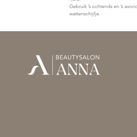
Gebruik ’s ochtends en ’s avon
wattenschijfje.