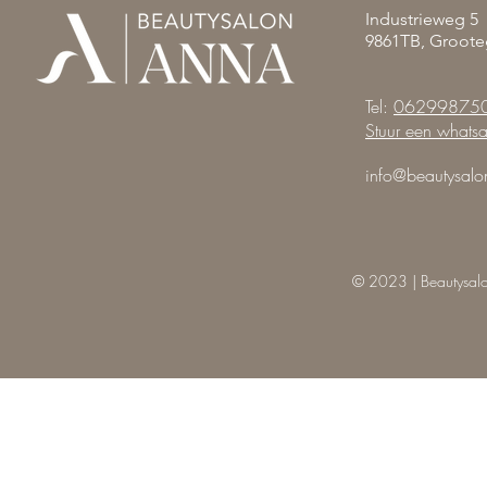
Industrieweg 5
9861TB, Groote
Tel:
06299875
Stuur een whats
info@beautysalo
© 2023 | Beautysal