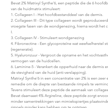
Bevat 2% Matrixyl Synthe'6, een peptide die de 6 hoofd
van de huidmatrix stimuleert:
1. Collageen I - Het hoofdbestanddeel van de dermis.
2. Collageen III - Dit type collageen wordt geproduceerd
vroegste fasen van de wondgenezing, hierna wordt het c
I.
3. Collageen IV - Stimuleert wondgenezing
4. Fibronectine - Een glycoproteïne wat weefselherstel s
(regeneratie).
5. Hyaluronzuur - Vergroot de opname en het vochtvas
vermogen van de huidcellen.
6. Laminine-5 - Verankert de opperhuid naar de dermis e
de stevigheid van de huid (anti-verslapping).
Matrixyl Synthe'6 in een concentratie van 2% is een zeer 
remedie om de diepte van bestaande rimpels te vermin
Tevens stimuleert deze peptide de aanmaak van collage
Bevat daarnaast 4% Argireline, deze peptide zorgt ervoor
minder samentrekkingen van mimiekspiertjes plaatsvind
rimpels minder kans hebben om te ontstaan.