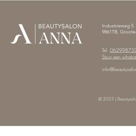
Industrieweg 5
9861TB, Groote
Tel:
06299875
Stuur een whats
info@beautysalo
© 2023 | Beautysal