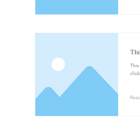
Thi
This
clic
Rea