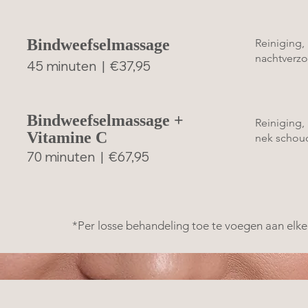
Bindweefselmassage
Reiniging,
nachtverzo
45 minuten | €37,95
Bindweefselmassage +
Reiniging,
Vitamine C
nek schoud
70 minuten | €67,95
*Per losse behandeling toe te voegen aan elk