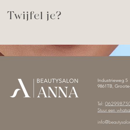
Twijfel je?
Industrieweg 5
9861TB, Groote
Tel:
06299875
Stuur een whats
info@beautysalo